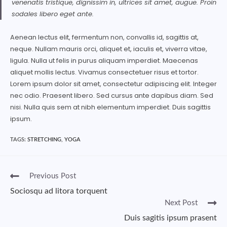
venenatis tristique, dignissim in, ultrices sit amet, augue. Proin
sodales libero eget ante.
Aenean lectus elit, fermentum non, convallis id, sagittis at,
neque. Nullam mauris orci, aliquet et, iaculis et, viverra vitae,
ligula. Nulla ut felis in purus aliquam imperdiet. Maecenas
aliquet mollis lectus. Vivamus consectetuer risus et tortor.
Lorem ipsum dolor sit amet, consectetur adipiscing elit. Integer
nec odio. Praesent libero. Sed cursus ante dapibus diam. Sed
nisi. Nulla quis sem at nibh elementum imperdiet. Duis sagittis
ipsum.
TAGS:
STRETCHING
,
YOGA
Previous Post
Sociosqu ad litora torquent
Next Post
Duis sagitis ipsum prasent