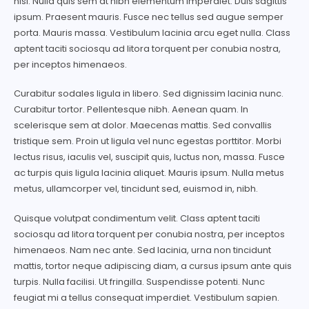
nisi. Nulla quis sem at nibh elementum imperdiet. Duis sagittis
ipsum. Praesent mauris. Fusce nec tellus sed augue semper
porta. Mauris massa. Vestibulum lacinia arcu eget nulla. Class
aptent taciti sociosqu ad litora torquent per conubia nostra,
per inceptos himenaeos.
Curabitur sodales ligula in libero. Sed dignissim lacinia nunc.
Curabitur tortor. Pellentesque nibh. Aenean quam. In
scelerisque sem at dolor. Maecenas mattis. Sed convallis
tristique sem. Proin ut ligula vel nunc egestas porttitor. Morbi
lectus risus, iaculis vel, suscipit quis, luctus non, massa. Fusce
ac turpis quis ligula lacinia aliquet. Mauris ipsum. Nulla metus
metus, ullamcorper vel, tincidunt sed, euismod in, nibh.
Quisque volutpat condimentum velit. Class aptent taciti
sociosqu ad litora torquent per conubia nostra, per inceptos
himenaeos. Nam nec ante. Sed lacinia, urna non tincidunt
mattis, tortor neque adipiscing diam, a cursus ipsum ante quis
turpis. Nulla facilisi. Ut fringilla. Suspendisse potenti. Nunc
feugiat mi a tellus consequat imperdiet. Vestibulum sapien.